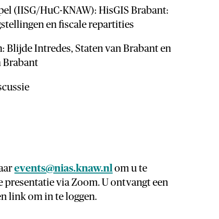
pel (IISG/HuC-KNAW): HisGIS Brabant:
tellingen en fiscale repartities
 Blijde Intredes, Staten van Brabant en
n Brabant
scussie
naar
events@nias.knaw.nl
om u te
e presentatie via Zoom. U ontvangt een
n link om in te loggen.