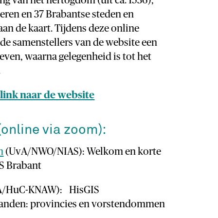
g van het hertogdom (uit ca. 1536),
ieren en 37 Brabantse steden en
 aan de kaart. Tijdens deze online
 de samenstellers van de website een
geven, waarna gelegenheid is tot het
.
 link naar de website
online via zoom):
n
(UvA/NWO/NIAS): Welkom en korte
IS Brabant
FA/HuC-KNAW): HisGIS
anden: provincies en vorstendommen