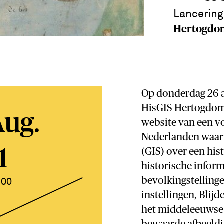
Lancering
Hertogdom
Op donderdag 26 a
HisGIS Hertogdom 
Aug.
website van een v
Nederlanden waar 
1
(GIS) over een hist
historische informa
bevolkingstellinge
:00
instellingen, Blij
het middeleeuwse