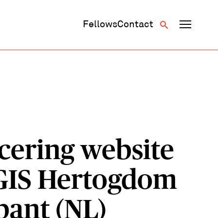
Fellows
Contact
cering website
GIS Hertogdom
bant (NL)