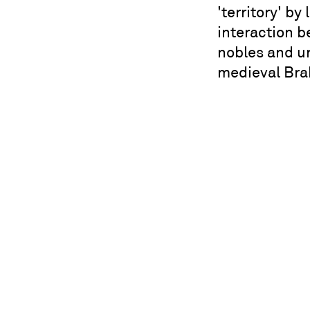
'territory' by
interaction b
nobles and ur
medieval Bra