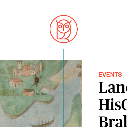
EVENTS
Lan
His
Bra