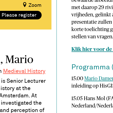
bewaarde afbeeldin
Zoom
met daarop 29 riv
vrijheden, gelinkt
Please register
presentatie zullen
korte toelichting 
stellen van vragen
Klik hier voor de
 Mario
Programma (
in
Medieval History
15.00
Mario Dame
is Senior Lecturer
inleiding op HisG
istory at the
f Amsterdam. At
15.05 Hans Mol (
investigated the
Nederland/Nederl
 and perception of